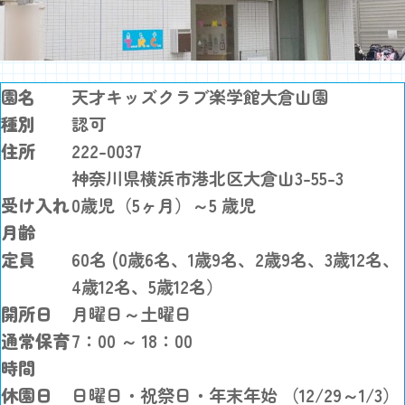
園名
天才キッズクラブ楽学館大倉山園
種別
認可
住所
222-0037
神奈川県横浜市港北区大倉山3-55-3
受け入れ
0歳児（5ヶ月）～5 歳児
月齢
定員
60名 (0歳6名、1歳9名、2歳9名、3歳12名、
4歳12名、5歳12名）
開所日
月曜日～土曜日
通常保育
7：00 ～ 18：00
時間
休園日
日曜日・祝祭日・年末年始 （12/29～1/3）