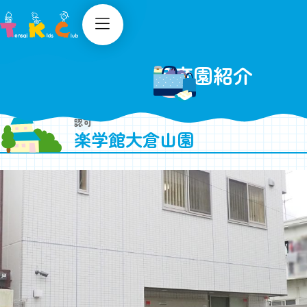
TKCについて
入園のご案内
保育園紹介
TKCの保育
保育園紹介
一日の流れ・年間行事
出願方法
認可
お知らせ
楽学館大倉山園
安全対策・衛生管理など
見学申し込み
採用情報
Q&A
子育てサロン