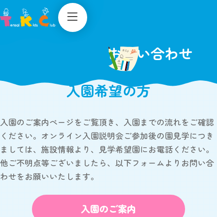
TKCについて
入園のご案内
お問い合わせ
TKCの保育
保育園紹介
一日の流れ・年間行事
出願方法
入園希望の方
お知らせ
安全対策・衛生管理など
見学申し込み
採用情報
Q&A
入園のご案内ページをご覧頂き、入園までの流れをご確認
子育てサロン
ください。
オンライン入園説明会ご参加後の園見学につき
ましては、
施設情報より、見学希望園にお電話ください。
他ご不明点等ございましたら、以下フォームよりお問い合
わせをお願いいたします。
入園のご案内